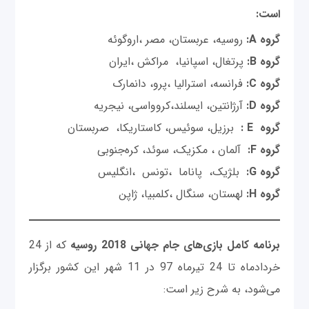
است:
گروه
A:
روسیه، عربستان، مصر ،اروگوئه
گروه
B:
پرتغال، اسپانیا، مراکش ،ایران
گروه
C:
فرانسه، استرالیا ،پرو، دانمارک
گروه
D:
آرژانتین، ایسلند،کروواسی، نیجریه
گروه
E :
برزیل، سوئیس، کاستاریکا، صربستان
گروه
F:
آلمان ، مکزیک، سوئد، کره‌جنوبی
گروه
G:
بلژیک، پاناما ،تونس ،انگلیس
گروه
H:
لهستان، سنگال ،کلمبیا، ژاپن
برنامه کامل بازی‌های جام جهانی 2018 روسیه
که از 24
خردادماه تا 24 تیرماه 97 در 11 شهر این کشور برگزار
می‌شود، به شرح زیر است: