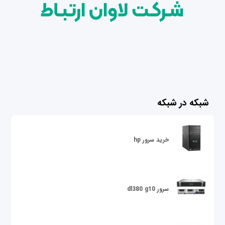
شبکه در شبکه
خرید سرور hp
سرور dl380 g10