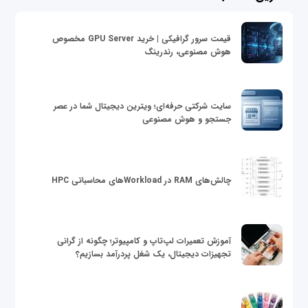
قیمت سرور گرافیکی | خرید GPU Server مخصوص
هوش مصنوعی، رندرینگ
سایت شرکتی حرفه‌ای؛ ویترین دیجیتال شما در عصر
جستجو و هوش مصنوعی
چالش‌های RAM در Workloadهای محاسباتی HPC
آموزش تعمیرات لپ‌تاپ و کامپیوتر؛ چگونه از گرانی
تجهیزات دیجیتال، یک شغل پردرآمد بسازیم؟