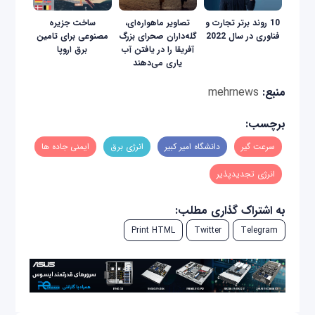
10 روند برتر تجارت و
تصاویر ماهواره‌ای،
ساخت جزیره
فناوری در سال 2022
گله‌داران صحرای بزرگ
مصنوعی برای تامین
آفریقا را در یافتن آب
برق اروپا
یاری می‌دهند
منبع:
mehrnews
برچسب:
سرعت گیر
دانشگاه امیر کبیر
انرژی برق
ایمنی جاده ها
انرژی تجدیدپذیر
به اشتراک گذاری مطلب:
Print HTML
Twitter
Telegram