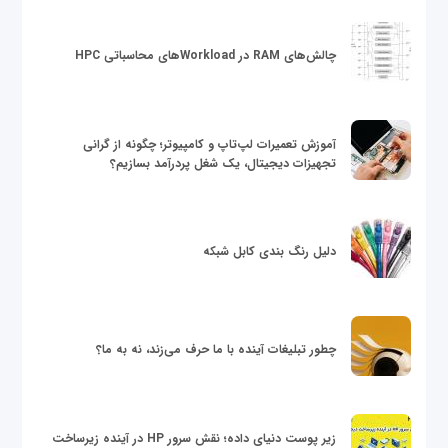
چالش‌های RAM در Workloadهای محاسباتی HPC
آموزش تعمیرات لپ‌تاپ و کامپیوتر؛ چگونه از گرانی
تجهیزات دیجیتال، یک شغل پردرآمد بسازیم؟
دلیل رنگ بندی کابل شبکه
چطور تبلیغات آینده با ما حرف می‌زند، نه به ما؟
زیر پوست دنیای داده؛ نقش سرور HP در آینده زیرساخت