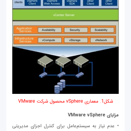
شکل1. معماری vSphere محصول شرکت VMware
مزایای VMware vSphere
• عدم نیاز به سیستم‌عامل برای کنترل اجزای مدیریتی