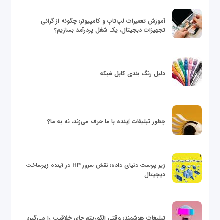
آموزش تعمیرات لپ‌تاپ و کامپیوتر؛ چگونه از گرانی
تجهیزات دیجیتال، یک شغل پردرآمد بسازیم؟
دلیل رنگ بندی کابل شبکه
چطور تبلیغات آینده با ما حرف می‌زند، نه به ما؟
زیر پوست دنیای داده؛ نقش سرور HP در آینده زیرساخت
دیجیتال
تبلیغات هوشمند؛ وقتی الگوریتم جای خلاقیت را می‌گیرد