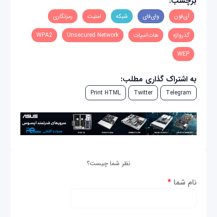
برچسب:
آی‌فون
وای‌فای
شبکه
امنیت
رمزنگاری
گذرواژه
هات‌اسپات
Unsecured Network
WPA2
WEP
به اشتراک گذاری مطلب:
Print HTML
Twitter
Telegram
نظر شما چیست؟
نام شما
*