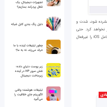
تجهیزات دیجیتال، یک
شغل پردرآمد بسازیم؟
فشرده شود، شدت و
دلیل رنگ بندی کابل شبکه
 نخواهد کرد. حتی
می‌توانید با طی مراحل زیر امکان اقدام به‌منظور افزایش صدای پخش رسانه در سیستم‌عامل iOS را غیرفعال
چطور تبلیغات آینده با ما
حرف می‌زند، نه به ما؟
زیر پوست دنیای داده؛
نقش سرور HP در آینده
زیرساخت دیجیتال
تبلیغات هوشمند؛ وقتی
ادی
الگوریتم جای خلاقیت را
می‌گیرد