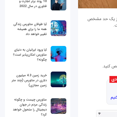
10 روند برتر تجارت و
فناوری در سال 2022
ن از یک حد مشخص
آیا طوفان متاورس زندگی
همه ما را برای همیشه
تغییر خواهد داد
آیا ورود ایرانیان به دنیای
متاورس امکان‌پذیر است؟
چگونه؟
خص کنید.
خرید زمین 4.3 میلیون
دی
دلاری در متاورس (چند متر
زمین مجازی)
نیم
متاورس چیست و چگونه
زندگی مردم در جهان
دیجیتال را متحول خواهد
کرد؟