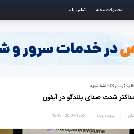
محصولات مجله
تماس با ما
ی iOS آشنا شوید
اکثر شدت صدای بلندگو در آیفون
یان
پرونده ویژه
20/04/1396 - 18:30