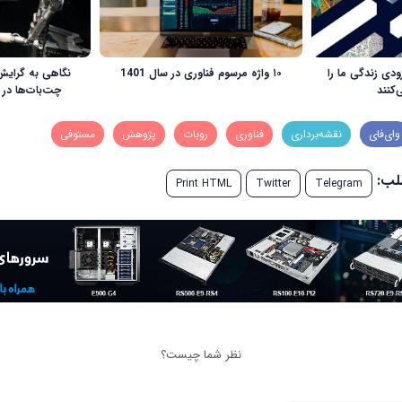
زودی زندگی ما را
۱۰ واژه مرسوم فناوری در سال 1401
نگاهی به گرایش
کنند
چت‌بات‌ها در 
وای‌فای
نقشه‌‌برداری
فناوری
روبات
پژوهش
مستوفی
طلب:
Print HTML
Twitter
Telegram
نظر شما چیست؟