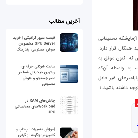
آخرین مطالب
 آزمایشگه تحقیقاتی
قیمت سرور گرافیکی | خرید
GPU Server مخصوص
دید همگان قرار دارد.
هوش مصنوعی، رندرینگ
 داده گفته است: «کاری که اکنون موفق به
سایت شرکتی حرفه‌ای؛
، به واسطه آن‌که
ویترین دیجیتال شما در
امترهای غیر قابل
عصر جستجو و هوش
مصنوعی
وجه داشته باشید.»
چالش‌های RAM در
Workloadهای محاسباتی
HPC
آموزش تعمیرات لپ‌تاپ و
کامپیوتر؛ چگونه از گرانی