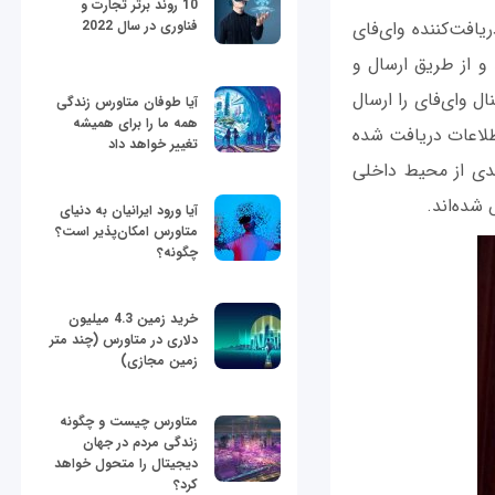
10 روند برتر تجارت و
یافت‌کننده وای‌فای
فناوری در سال 2022
و از طریق ارسال و
ل وای‌فای را ارسال
آیا طوفان متاورس زندگی
همه ما را برای همیشه
اطلاعات دریافت شده
تغییر خواهد داد
دی از محیط داخلی
شده‌اند.
آیا ورود ایرانیان به دنیای
متاورس امکان‌پذیر است؟
چگونه؟
خرید زمین 4.3 میلیون
دلاری در متاورس (چند متر
زمین مجازی)
متاورس چیست و چگونه
زندگی مردم در جهان
دیجیتال را متحول خواهد
کرد؟