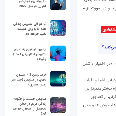
10 روند برتر تجارت و
فناوری در سال 2022
ند و در صورت لزوم
آیا طوفان متاورس زندگی
شنهادی
همه ما را برای همیشه
تغییر خواهد داد
ی‌کنند؟
آیا ورود ایرانیان به دنیای
متاورس امکان‌پذیر است؟
چگونه؟
 «در اختیار داشتن
خرید زمین 4.3 میلیون
ابی اشیا و افراد
دلاری در متاورس (چند متر
زمین مجازی)
 بیشتر متمرکز بر
نل، از تصاویر
متاورس چیست و چگونه
زندگی مردم در جهان
ها، خودروها و حتی
دیجیتال را متحول خواهد
کرد؟