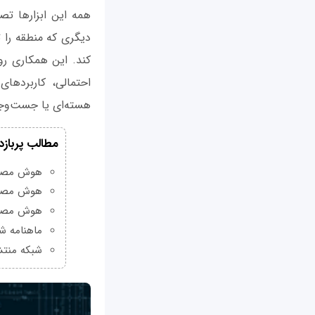
همه این ابزارها تص
دیگری که منطقه را ت
کند. این همکاری رو
احتمالی، کاربردها
هسته‌ای یا جست‌وجو
مطالب پربازد
هوش مصنوعی Grok چیست و چه و
هوش مصنو
هوش مصنو
ماهنامه شبکه من
شبکه منتش