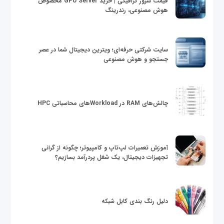
قیمت سرور گرافیکی | خرید GPU Server مخصوص
هوش مصنوعی، رندرینگ
سایت شرکتی حرفه‌ای؛ ویترین دیجیتال شما در عصر
جستجو و هوش مصنوعی
چالش‌های RAM در Workloadهای محاسباتی HPC
آموزش تعمیرات لپ‌تاپ و کامپیوتر؛ چگونه از گرانی
تجهیزات دیجیتال، یک شغل پردرآمد بسازیم؟
دلیل رنگ بندی کابل شبکه