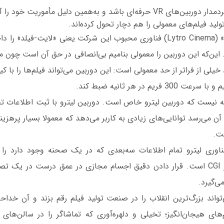
«لیترو» می‌خواهد سردمدار دوربین‌های VR حرفه‌ای باشد و به‌همین دلیل مأموری
لید فیلم‌های معمولی را هم دچار تحول کرده‌اند.
دوربین «لیترو سینما» (Lytro Cinema) فناوری محبوب این شرکت یعنی «لایت-ف
 این‌که این دوربین را معمولی بنامیم بی‌انصافی در حق آن است چون
ریم در هر ثانیه ضبط کند.
یه نیست که دوربین لیترو خاص است. دوربین لیترو با ثبت اطلاعات تف
ن می‌رسد توانایی‌های زیادی به کاربر می‌دهد که معمولا بسیار پرهزین
ست.
فناوری لیترو تمام اطلاعات سه‌بعدی که در یک صحنه وجود دارد را ث
غیرمتعارفی دوستدار CGI است. قرار دادن دقیق اجسام مجازی در عمق درست در ی
ی‌گیرد.
‌تواند بزرگ‌ترین انقلاب را در صنعت تولید فیلم رقم بزند و آن خد
های هیجان‌انگیز؛ تخیلی و دلهره‌آوری که تماشاگر را در سالن‌های 