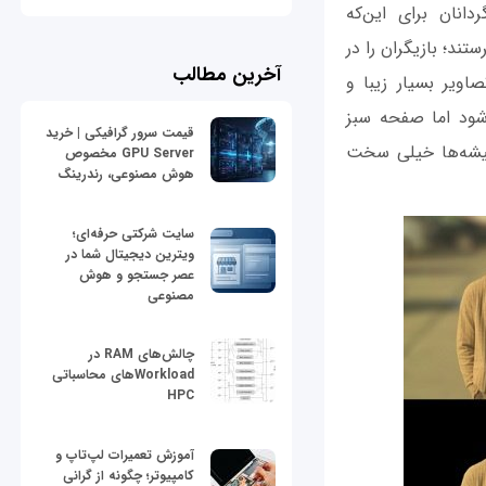
انان برای این‌که
تند؛ بازیگران را در
آخرین مطالب
اویر بسیار زیبا و
‌شود اما صفحه سبز
قیمت سرور گرافیکی | خرید
پیشه‌ها خیلی سخت
GPU Server مخصوص
هوش مصنوعی، رندرینگ
سایت شرکتی حرفه‌ای؛
ویترین دیجیتال شما در
عصر جستجو و هوش
مصنوعی
چالش‌های RAM در
Workloadهای محاسباتی
HPC
آموزش تعمیرات لپ‌تاپ و
کامپیوتر؛ چگونه از گرانی