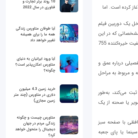
10 روند برتر تجارت و
ت خود را آغاز کرده است. اما
فناوری در سال 2022
یلد» را داخل یک دوربین فیلم
آیا طوفان متاورس زندگی
 مشخصاتی که در این
همه ما را برای همیشه
تغییر خواهد داد
دوربین دیده می‌شود خیلی از فراتر از حد معمولی است: این دوربین می‌تواند فیلم‌ها را با کیفیت خیره‌کننده 755
آیا ورود ایرانیان به دنیای
صیلی درباره عمق و
متاورس امکان‌پذیر است؟
چگونه؟
ه و مربوط به مراحل
خرید زمین 4.3 میلیون
بت می‌کند، به‌طور
دلاری در متاورس (چند متر
زمین مجازی)
ک تصویر یا صحنه از یک
متاورس چیست و چگونه
احافظی با صفحه سبز
زندگی مردم در جهان
دیجیتال را متحول خواهد
سینما یا پای جعبه
کرد؟