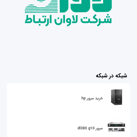
شبکه در شبکه
خرید سرور hp
سرور dl380 g10