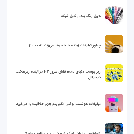
دلیل رنگ بندی کابل شبکه
چطور تبلیغات آینده با ما حرف می‌زند، نه به ما؟
زیر پوست دنیای داده؛ نقش سرور HP در آینده زیرساخت
دیجیتال
تبلیغات هوشمند؛ وقتی الگوریتم جای خلاقیت را می‌گیرد
کارشناس عملیات شبکه کیست و چه وظایفی دارد؟