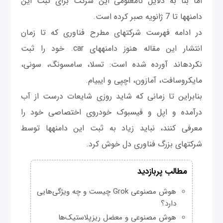
اما بنا به دلایل نامعلومی‎ این شرکت برای ثبت این
دامنه‎ها تا 7 ژانویه صبر کرده است.
در ادامه فهرست شرکت‎های مطرح فناوری که تا زمان
انتشار این مقاله هنوز دامنه‎های car. خود را ثبت
نکرده‎اند آورده شده است: تسلا، سامسونگ، سونی،
مایکروسافت، آمازون، اچ‎پی و ای‎بی‎ام.
بنابراین تا زمانی که شاید روزی شایعات درست از آب
درآمده و اپل و فیسبوک خودروی اختصاصی خود را
معرفی کنند، نباید زیاد به ثبت این دامنه‎ها توسط
شرکت‎های بزرگ فناوری دل خوش کرد.
مطالب پربازدید
هوش مصنوعی Grok چیست و چه ویژگی‌هایی
دارد؟
هوش مصنوعی و معضل ریزپلاستیک‌ها