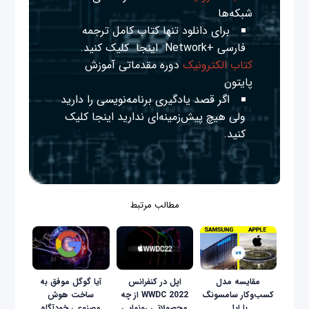
شبکه‌ها
برای دانلود تنها کتاب کامل ترجمه
فارسی +Network
اینجا
کلیک کنید.
کتاب الکترونیک
دوره مقدماتی آموزش
پایتون
اگر قصد یادگیری برنامه‌نویسی را دارید
ولی هیچ پیش‌زمینه‌ای ندارید
اینجا
کلیک
کنید.
مطالب مرتبط
مقایسه مدل
اپل در کنفرانس
آیا گوگل موفق به
کسب‌و‌کار سامسونگ
WWDC 2022 از چه
ساخت هوش
با اپل
محصولاتی رونمایی
مصنوعی خودآگاه