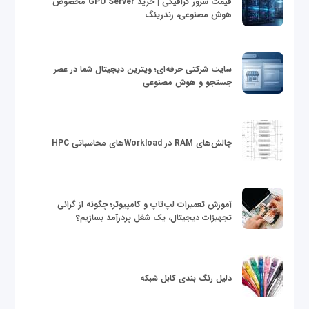
قیمت سرور گرافیکی | خرید GPU Server مخصوص
هوش مصنوعی، رندرینگ
سایت شرکتی حرفه‌ای؛ ویترین دیجیتال شما در عصر
جستجو و هوش مصنوعی
چالش‌های RAM در Workloadهای محاسباتی HPC
آموزش تعمیرات لپ‌تاپ و کامپیوتر؛ چگونه از گرانی
تجهیزات دیجیتال، یک شغل پردرآمد بسازیم؟
دلیل رنگ بندی کابل شبکه