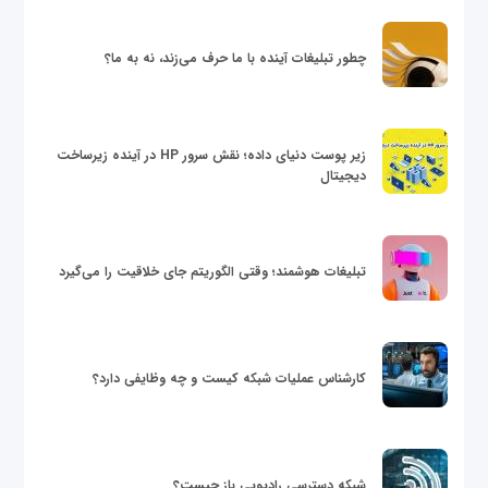
چطور تبلیغات آینده با ما حرف می‌زند، نه به ما؟
زیر پوست دنیای داده؛ نقش سرور HP در آینده زیرساخت
دیجیتال
تبلیغات هوشمند؛ وقتی الگوریتم جای خلاقیت را می‌گیرد
کارشناس عملیات شبکه کیست و چه وظایفی دارد؟
شبکه دسترسی رادیویی باز چیست؟