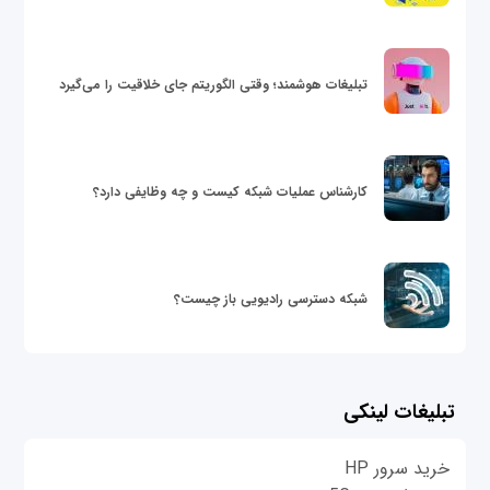
تبلیغات هوشمند؛ وقتی الگوریتم جای خلاقیت را می‌گیرد
کارشناس عملیات شبکه کیست و چه وظایفی دارد؟
شبکه دسترسی رادیویی باز چیست؟
تبلیغات لینکی
خرید سرور HP