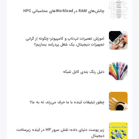
چالش‌های RAM در Workloadهای محاسباتی HPC
آموزش تعمیرات لپ‌تاپ و کامپیوتر؛ چگونه از گرانی
تجهیزات دیجیتال، یک شغل پردرآمد بسازیم؟
دلیل رنگ بندی کابل شبکه
چطور تبلیغات آینده با ما حرف می‌زند، نه به ما؟
زیر پوست دنیای داده؛ نقش سرور HP در آینده زیرساخت
دیجیتال