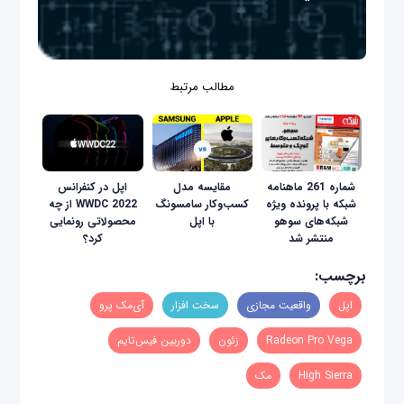
مطالب مرتبط
شماره 261 ماهنامه
مقایسه مدل
اپل در کنفرانس
شبکه با پرونده ویژه
کسب‌و‌کار سامسونگ
WWDC 2022 از چه
شبکه‌های سوهو
با اپل
محصولاتی رونمایی
منتشر شد
کرد؟
برچسب:
اپل
واقعیت مجازی
سخت افزار
آی‌مک پرو
Radeon Pro Vega
زئون
دوربین فیس‌تایم
High Sierra
مک