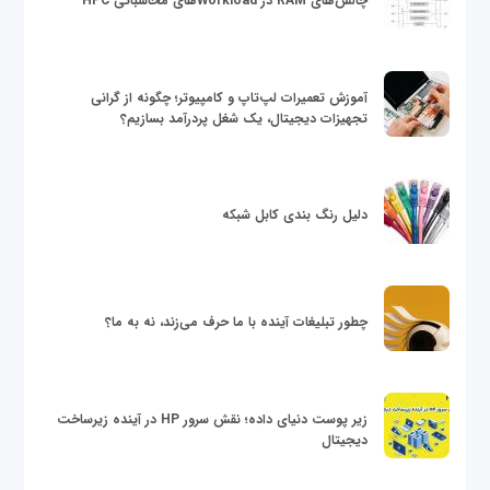
چالش‌های RAM در Workloadهای محاسباتی HPC
آموزش تعمیرات لپ‌تاپ و کامپیوتر؛ چگونه از گرانی
تجهیزات دیجیتال، یک شغل پردرآمد بسازیم؟
دلیل رنگ بندی کابل شبکه
چطور تبلیغات آینده با ما حرف می‌زند، نه به ما؟
زیر پوست دنیای داده؛ نقش سرور HP در آینده زیرساخت
دیجیتال