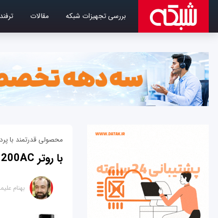
بررسی تجهیزات شبکه
مقالات
ترفند
محصولی قدرتمند با پردا
با روتر WRT1200AC لینک‌سیس آشنا شوید
بهنام علی