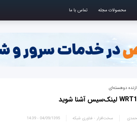
محصولات مجله
تماس با ما
زنده دو‌هسته‌ای
محمدی
سخت‌افزار
فناوری شبکه
04/09/1395 - 14:39