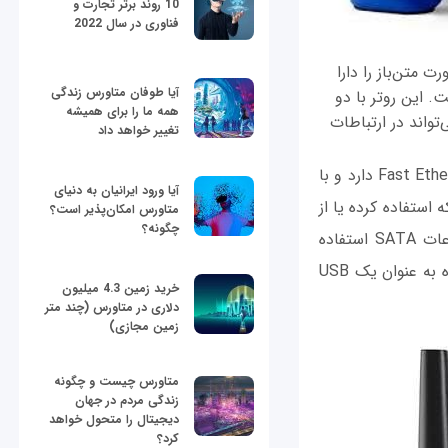
10 روند برتر تجارت و
فناوری در سال 2022
، قابلیت استفاده به صورت متن‌باز را دارا
آیا طوفان متاورس زندگی
. این روتر با دو
همه ما را برای همیشه
نده‌ دو‌هسته‌ای آرم با فرکانس 1300 مگاهرتز و قابلیت Wireless-AC، می‌تواند در ارتباطات
تغییر خواهد داد
روتر WRT1200AC دارای چهار درگاه گیگابیتی اترنت است که سرعتی ۱۰ برابر بیشتر از Fast Ethernet دارد و با
آیا ورود ایرانیان به دنیای
) در شبکه استفاده کرده یا از
متاورس امکان‌پذیر است؟
چگونه؟
طریق آن یک پرینتر به شبکه‌ دفترِ کار خود اضافه کند. اگر از تجهیزات ذخیره‌سازی اطلاعات SATA استفاده
می‌کنید، روتر WRT1200AC یک درگاه eSATA برای افزایش راحتی استفاده دارد. این درگاه به عنوان یک USB
خرید زمین 4.3 میلیون
دلاری در متاورس (چند متر
زمین مجازی)
متاورس چیست و چگونه
زندگی مردم در جهان
دیجیتال را متحول خواهد
کرد؟