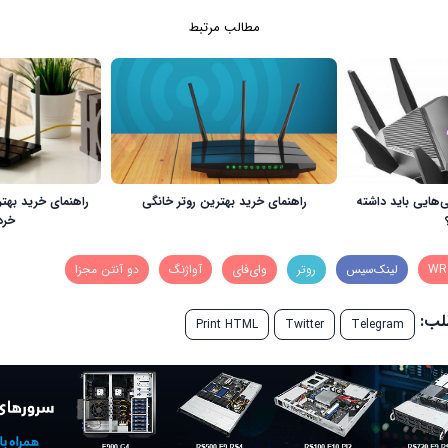
مطالب مرتبط
‌هایی باید داشته
راهنمای خرید بهترین روتر خانگی
راهنمای خريد بهت
خرداد
WR
لینک‌سیس
روتر
وای‌فای
آواژنگ
دو آنتن مجزا
طلب:
Print HTML
Twitter
Telegram