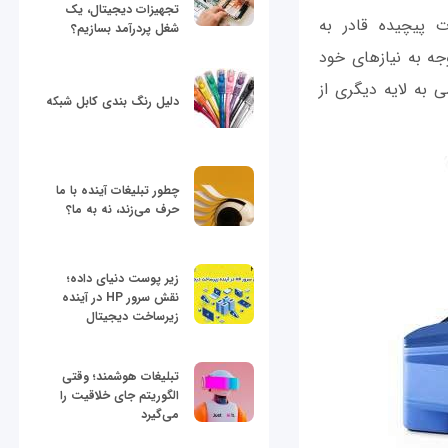
تجهیزات دیجیتال، یک
تیبانی از Smart W-Fi بدون تنظیمات پیچیده قادر به
شغل پردرآمد بسازیم؟
توجه به نیازهای خود
 لینوکس امکان دسترسی به لایه‌ دیگری از
دلیل رنگ بندی کابل شبکه
چطور تبلیغات آینده با ما
حرف می‌زند، نه به ما؟
زیر پوست دنیای داده؛
نقش سرور HP در آینده
زیرساخت دیجیتال
تبلیغات هوشمند؛ وقتی
الگوریتم جای خلاقیت را
می‌گیرد