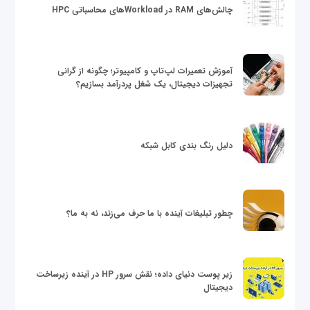
چالش‌های RAM در Workloadهای محاسباتی HPC
آموزش تعمیرات لپ‌تاپ و کامپیوتر؛ چگونه از گرانی
تجهیزات دیجیتال، یک شغل پردرآمد بسازیم؟
دلیل رنگ بندی کابل شبکه
چطور تبلیغات آینده با ما حرف می‌زند، نه به ما؟
زیر پوست دنیای داده؛ نقش سرور HP در آینده زیرساخت
دیجیتال