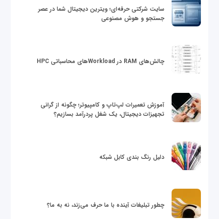
سایت شرکتی حرفه‌ای؛ ویترین دیجیتال شما در عصر
جستجو و هوش مصنوعی
چالش‌های RAM در Workloadهای محاسباتی HPC
آموزش تعمیرات لپ‌تاپ و کامپیوتر؛ چگونه از گرانی
تجهیزات دیجیتال، یک شغل پردرآمد بسازیم؟
دلیل رنگ بندی کابل شبکه
چطور تبلیغات آینده با ما حرف می‌زند، نه به ما؟