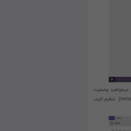
شبیه به ویندوز ۸، اگر مایلید آدرس آی‎پی، نوع امنیت و SSID را هم مشاهده کنید یا اگر می‎خواهید وضعیت
اتصال خود را به شکل شبکه محدود از لحاظ حجم داده مصرفی در ماه (metered connection) تنظیم کنید،