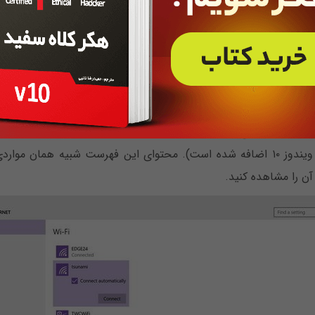
سیم
برای دسترسی به تنظیمات شبکه روی لینک etwork settings
در قسمت Wi-Fi شما تمام شبکه‎های بی‎سیمی‎ را که امکان دسترسی به آن ر
قابلیتی است که به ویندوز ۱۰ اضافه شده است). محتوای این فهرست شبیه هما