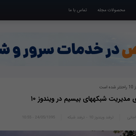
محصولات مجله
تماس با ما
ست
که‎های بی‎سیم در ویندوز ۱۰
جانی
ترفند ویندوز 10
ترفند شبکه
24/05/1395 - 10:55