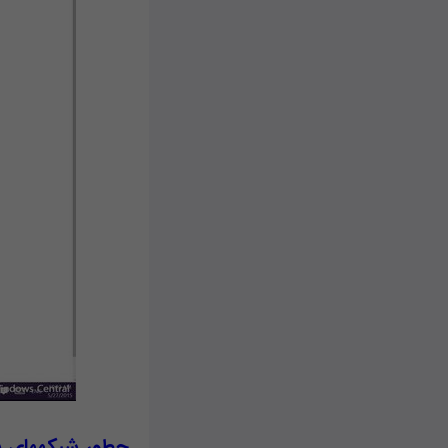
چطور شبکه‎های بی‎سیم را در ویندوز ۱۰ نادیده بگیریم