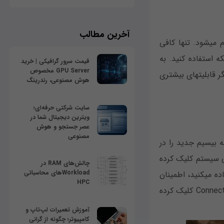
آخرین مطالب
اگر شما تنها از اترنت استفاده می‎کنید، اتصال به یک شبکه خیلی ساده و سر راست انجام می‎شود. تنها کافی
ه استفاده کنید. به
قیمت سرور گرافیکی | خرید
GPU Server مخصوص
عبارت دیگر اتصال به یک شبکه بی‎سیم نیاز به طی کردن مراحل بیشتری دارد و از طرفی دیگر قابلیت‎های بیشتری
هوش مصنوعی، رندرینگ
سایت شرکتی حرفه‌ای؛
ویترین دیجیتال شما در
عصر جستجو و هوش
مصنوعی
بعد از این که شما آدابتور بی‎سیم را در کامپیوتر خود نصب و تنظیم کردید، یک آیکون شبکه بی‎سیم جدید را در
 سیستم کلیک کرده
چالش‌های RAM در
Workloadهای محاسباتی
و یکی از شبکه‎های موجود را انتخاب کنید. اگر اغلب از یک شبکه مشخص برای اتصال استفاده می‎کنید، اطمینان
HPC
حاصل کنید که گزینه Connect automatically را انتخاب کرده باشید. سرانجام روی دکمه Connect کلیک کرده
آموزش تعمیرات لپ‌تاپ و
کامپیوتر؛ چگونه از گرانی