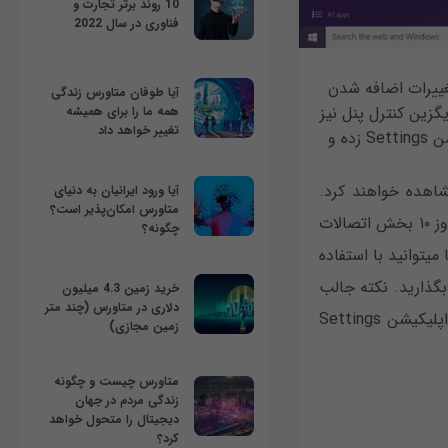
10 روند برتر تجارت و
فناوری در سال 2022
. یکی از این تغییرات اضافه شدن
آیا طوفان متاورس زندگی
 ۸ شده است و سرانجام جایگزین کنترل پنل نیز
همه ما را برای همیشه
تغییر خواهد داد
خواهد شد. ما در این مقاله قصد داریم سری به بخش جدید Network & Internet اپلیکیشن Settings زده و
پلیکیشن Settings بخش جدیدی با نام Network & Internet را مشاهده خواهند کرد.
آیا ورود ایرانیان به دنیای
متاورس امکان‌پذیر است؟
برخلاف ویندوز ۸، اپلیکیشن Settings در ویندوز ۱۰ بسیار بهینه شده است. برای مثال ویندوز ۱۰ بخش اتصالات
چگونه؟
بی‎سیم و باسیم را به دو قسمت جداگانه تفکیک کرده است ( وای‎فای و اترنت). همچنین شما می‎توانید با استفاده
 اشتراک بگذارید. نکته جالب
خرید زمین 4.3 میلیون
دلاری در متاورس (چند متر
توجه دیگر این که شما می‎توانید تمام وظایف مربوط به شبکه بی‎سیم خود را از داخل این اپلیکیشن Settings
زمین مجازی)
متاورس چیست و چگونه
زندگی مردم در جهان
دیجیتال را متحول خواهد
کرد؟