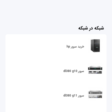
شبکه در شبکه
خرید سرور hp
سرور dl380 g10
سرور dl380 g11