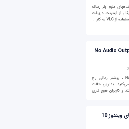
دههای منبع باز رسانه
ان از اینترنت دریافت
V به کار...
No Audio Output De
خطای No Audio Output Device Is Installed ، بیشتر زمانی رخ
می‌کنید. بدترین حالت
ند و کاربران هیچ کاری
چگونه خطاهای دیسک را در کامپیوترهای ویندوز 10