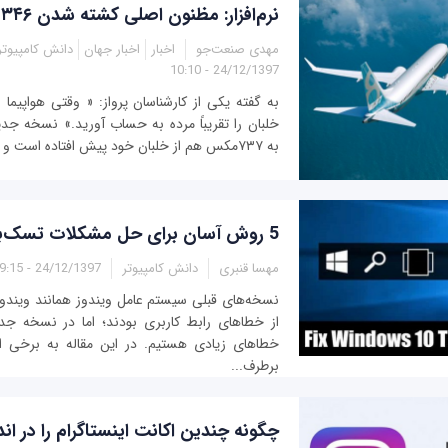
نرم‌افزار: مظنون اصلی کشته شدن ۳۴۶ نفر
مهدی صنعت‌جو
اخبار
اخبار جهان
دانش کامپیوتر
24/12/1397 - 10:10
به گفته یکی از کارشناسان پرواز: « وقتی هواپیما 
به ۷۳۷مکس هم از خلبان خود پیش افتاده است و حاصل آن، دو سقوط...
5 روش آسان برای حل مشکلات تسک‌بار در ویندوز 10
مهسا قنبری
دانش کامپیوتر
24/12/1397 - 09:15
از خطاهای رابط کاربری بودند؛ اما در نسخه جد
خطاهای زیادی هستیم. در این مقاله به برخی از
برطرف...
چگونه چندین اکانت اینستاگرام را در اند