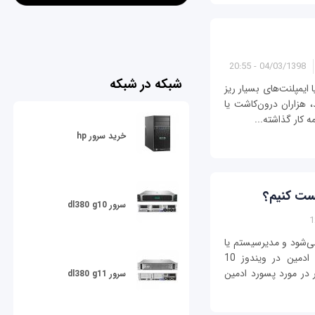
04/03/1398 - 20:55
شبکه در شبکه
ایمپلنت‌های بسیار ریز
، هزاران درون‌کاشت یا
 کار گذاشته...
خرید سرور hp
سرور dl380 g10
ی‌شود و مدیرسیستم یا
administrator نام دارد. فراموش کردن پسورد ادمین در ویندوز 10
 در مورد پسورد ادمین
سرور dl380 g11