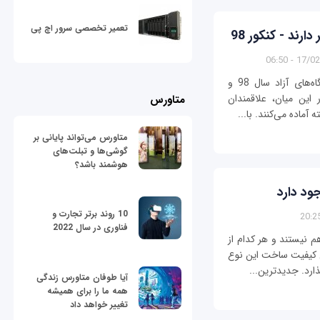
تعمیر تخصصی سرور اچ پی
رند - کنکور 98
17/02/139
تا برگزاری آزمون سراسری 98 و نیز کنکور دانشگاه‌های آزاد سال 98 و
این میان، علاقمندان
متاورس
آماده می‌کنند. با...
متاورس می‌تواند پایانی بر
گوشی‌ها و تبلت‌های
هوشمند باشد؟
10 روند برتر تجارت و
فناوری در سال 2022
م نیستند و هر کدام از
ن کیفیت ساخت این نوع
ذارد. جدیدترین...
آیا طوفان متاورس زندگی
همه ما را برای همیشه
تغییر خواهد داد