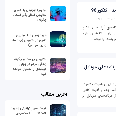
- کنکور 98
آیا ورود ایرانیان به دنیای
متاورس امکان‌پذیر است؟
29/01/139
چگونه؟
تا برگزاری آزمون سراسری 98 و نیز کنکور دانشگاه‌های آزاد سال 98 و
 میان، علاقمندان علوم
خرید زمین 4.3 میلیون
‌کنند. با توجه...
دلاری در متاورس (چند متر
زمین مجازی)
متاورس چیست و چگونه
زندگی مردم در جهان
دیجیتال را متحول خواهد
کرد؟
وجه این واقعیت بشوید.
اند. یک واقعیت کافی
آخرین مطالب
نامه‌های موبایل از
قیمت سرور گرافیکی | خرید
GPU Server مخصوص