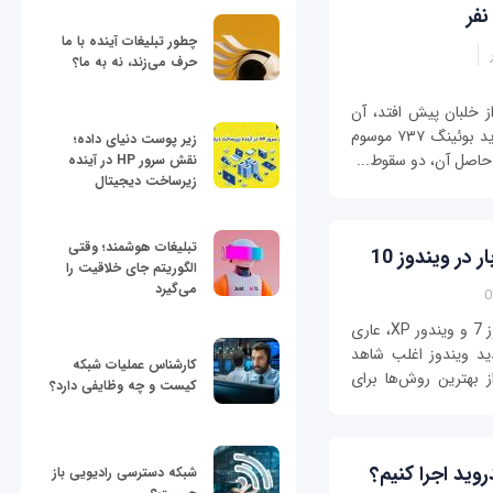
چطور تبلیغات آینده با ما
حرف می‌زند، نه به ما؟
از خلبان پیش افتد، آن
خلبان را تقریباً مرده به حساب آورید.» نسخه جدید بوئینگ ۷۳۷ موسوم
زیر پوست دنیای داده؛
نقش سرور HP در آینده
زیرساخت دیجیتال
تبلیغات هوشمند؛ وقتی
الگوریتم جای خلاقیت را
می‌گیرد
نسخه‌های قبلی سیستم عامل ویندوز همانند ویندوز 7 و ویندور XP، عاری
ید ویندوز اغلب شاهد
کارشناس عملیات شبکه
 بهترین روش‌ها برای
کیست و چه وظایفی دارد؟
روید اجرا کنیم؟
شبکه دسترسی رادیویی باز