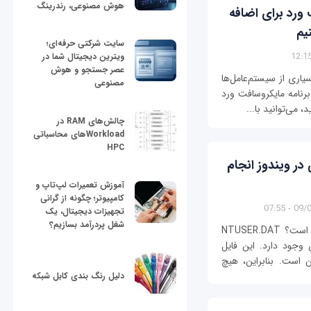
هوش مصنوعی، رندرینگ
 ورد برای اضافه
یم
سایت شرکتی حرفه‌ای؛
ویترین دیجیتال شما در
عصر جستجو و هوش
اری از سیستم‌عامل‌ها
مصنوعی
رنامه مایکروسافت ورد
 می‌توانید با...
چالش‌های RAM در
Workloadهای محاسباتی
HPC
ه کاری در ویندوز انجام
آموزش تعمیرات لپ‌تاپ و
کامپیوتر؛ چگونه از گرانی
09/01/
تجهیزات دیجیتال، یک
شغل پردرآمد بسازیم؟
تا به‌حال، نام NTUSER.DAT به‌گوش شما خورده است؟ NTUSER.DAT
وجود دارد. این فایل
 است. بنابراین، هیچ
دلیل رنگ بندی کابل شبکه