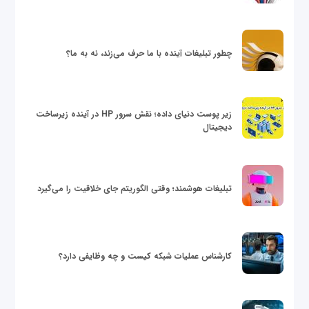
چطور تبلیغات آینده با ما حرف می‌زند، نه به ما؟
زیر پوست دنیای داده؛ نقش سرور HP در آینده زیرساخت
دیجیتال
تبلیغات هوشمند؛ وقتی الگوریتم جای خلاقیت را می‌گیرد
کارشناس عملیات شبکه کیست و چه وظایفی دارد؟