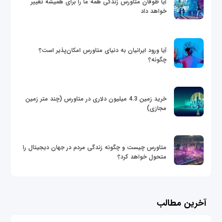
آیا طوفان متاورس زندگی همه ما را برای همیشه تغییر
خواهد داد
آیا ورود ایرانیان به دنیای متاورس امکان‌پذیر است؟
چگونه؟
خرید زمین 4.3 میلیون دلاری در متاورس (چند متر زمین
مجازی)
متاورس چیست و چگونه زندگی مردم در جهان دیجیتال را
متحول خواهد کرد؟
آخرین مطالب