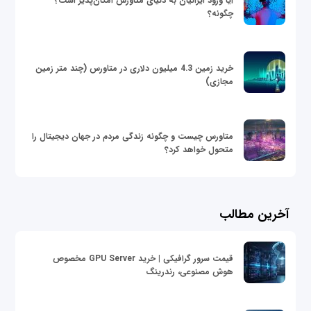
آیا ورود ایرانیان به دنیای متاورس امکان‌پذیر است؟
چگونه؟
خرید زمین 4.3 میلیون دلاری در متاورس (چند متر زمین
مجازی)
متاورس چیست و چگونه زندگی مردم در جهان دیجیتال را
متحول خواهد کرد؟
آخرین مطالب
قیمت سرور گرافیکی | خرید GPU Server مخصوص
هوش مصنوعی، رندرینگ