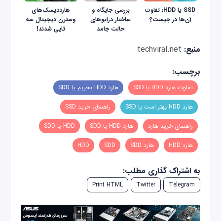
SSD یا HDD؛ تفاوت
بررسی جایگاه و
هارددیسک‌های
آن‌ها در چیست؟
ساختار درایوهای
وسترن دیجیتال سه
حالت جامد
تایی شدند!
منبع:
techviral.net
برچسب:
تفاوت هارد HDD با SSD
هارد HDD بخریم یا SDD
هارد HDD بهتر است یا SSD
راهنمای خرید SSD
راهنمای خرید هارد
هارد HDD یا SDD
HDD یا SDD
هارد HDD
هارد SDD
SDD
HDD
به اشتراک گذاری مطلب:
Print HTML
Twitter
Telegram