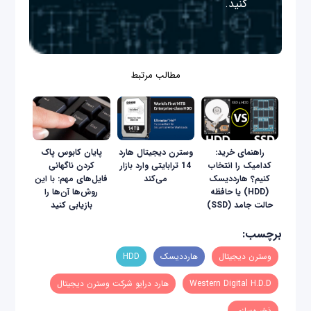
کنید.
مطالب مرتبط
راهنمای خرید:
وسترن دیجیتال هارد
پایان کابوس پاک
کدامیک را انتخاب
14 ترابایتی وارد بازار
کردن ناگهانی
کنیم؟ هارددیسک
می‌کند
فایل‌های مهم: با این
(HDD) یا حافظه
روش‌ها آن‌ها را
حالت جامد (SSD)
بازیابی کنید
برچسب:
وسترن دیجیتال
هارددیسک
HDD
Western Digital H.D.D
هارد درایو شرکت وسترن دیجیتال
ذخیره‌سازی