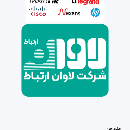
متاورس