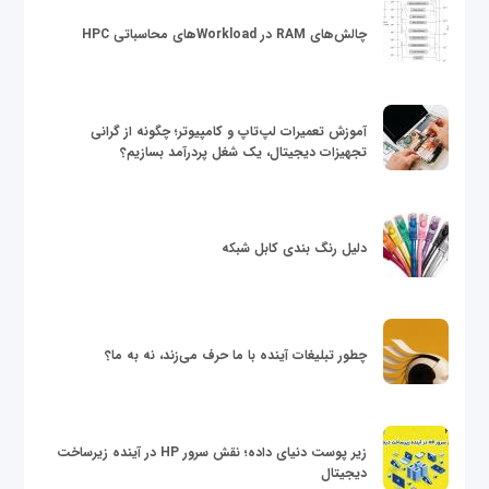
چالش‌های RAM در Workloadهای محاسباتی HPC
آموزش تعمیرات لپ‌تاپ و کامپیوتر؛ چگونه از گرانی
تجهیزات دیجیتال، یک شغل پردرآمد بسازیم؟
دلیل رنگ بندی کابل شبکه
چطور تبلیغات آینده با ما حرف می‌زند، نه به ما؟
زیر پوست دنیای داده؛ نقش سرور HP در آینده زیرساخت
دیجیتال