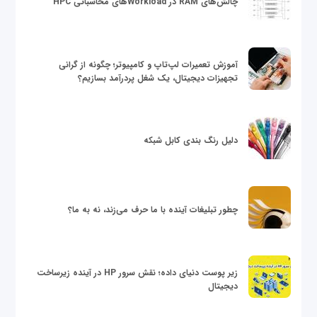
چالش‌های RAM در Workloadهای محاسباتی HPC
آموزش تعمیرات لپ‌تاپ و کامپیوتر؛ چگونه از گرانی
تجهیزات دیجیتال، یک شغل پردرآمد بسازیم؟
دلیل رنگ بندی کابل شبکه
چطور تبلیغات آینده با ما حرف می‌زند، نه به ما؟
زیر پوست دنیای داده؛ نقش سرور HP در آینده زیرساخت
دیجیتال