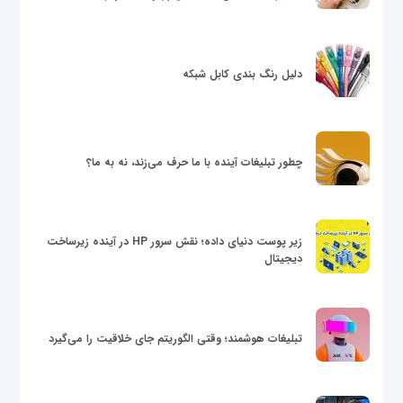
دلیل رنگ بندی کابل شبکه
چطور تبلیغات آینده با ما حرف می‌زند، نه به ما؟
زیر پوست دنیای داده؛ نقش سرور HP در آینده زیرساخت
دیجیتال
تبلیغات هوشمند؛ وقتی الگوریتم جای خلاقیت را می‌گیرد