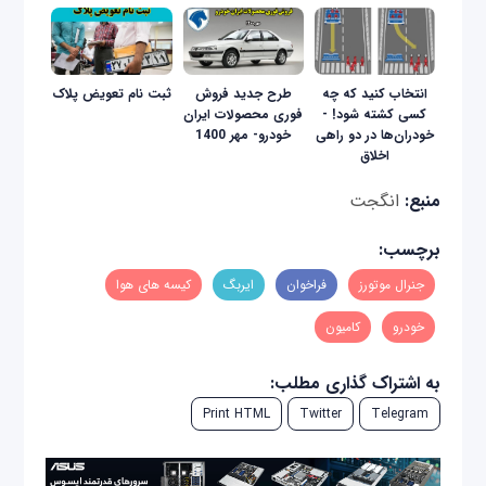
انتخاب کنید که چه
طرح جدید فروش
ثبت نام تعویض پلاک
کسی کشته شود! -
فوری محصولات ایران
خودران‌ها در دو راهی
خودرو- مهر 1400
اخلاق
منبع:
انگجت
برچسب:
جنرال موتورز
فراخوان
ایربگ
کیسه های هوا
خودرو
کامیون
به اشتراک گذاری مطلب:
Print HTML
Twitter
Telegram