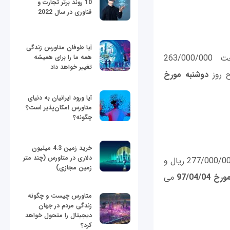
10 روند برتر تجارت و
فناوری در سال 2022
آیا طوفان متاورس زندگی
که قیمت قطعی آن 329/446/904 ریال با پیش پرداخت 263/000/000
همه ما را برای همیشه
تغییر خواهد داد
دوشنبه مورخ
آیا ورود ایرانیان به دنیای
متاورس امکان‌پذیر است؟
چگونه؟
خرید زمین 4.3 میلیون
دلاری در متاورس (چند متر
که قیمت قطعی آن 347/452/848 ریال با پیش پرداخت 277/000/000 ریال و
زمین مجازی)
97/04/0
می
متاورس چیست و چگونه
زندگی مردم در جهان
دیجیتال را متحول خواهد
کرد؟