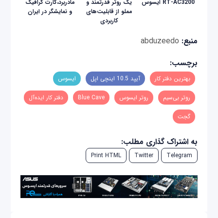
RT-AC3200 ایسوس
یک روتر قدرتمند و
مادربرد،کارت گرافیک
مملو از قابلیت‌های
و نمایشگر در ایران
کاربردی
منبع:
abduzeedo
برچسب:
بهترین دفتر کار
آیپد 10.5 اینچی اپل
ایسوس
روتر بی‌سیم
روتر ایسوس
Blue Cave
دفتر کار ایده‌آل
گجت
به اشتراک گذاری مطلب:
Print HTML
Twitter
Telegram