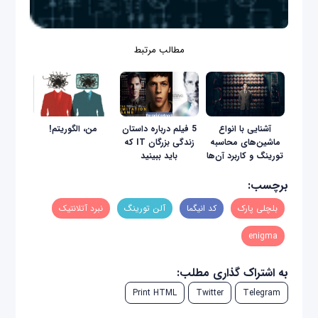
مطالب مرتبط
آشنایی با انواع
5 فیلم درباره داستان
من، الگوريتم!
ماشین‌های محاسبه
زندگی بزرگان IT که
تورینگ و کاربرد آن‌ها
باید ببینید
برچسب:
بلچلی پارک
کد انیگما
آلن تورینگ
نبرد آتلانتیک
enigma
به اشتراک گذاری مطلب:
Print HTML
Twitter
Telegram