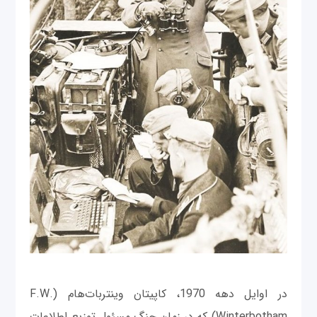
در اوایل دهه 1970، کاپیتان وینتر‌بات‌هام (F.W.
Winterbotham) که در زمان جنگ مسئول توزیع اطلاعات