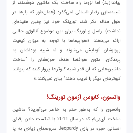
بیاندازید) اما لزوماً راه ساخت یک ماشین هوشمند، از
شبیه‌سازی رفتار انسانی نمی‌گذرد (همان‌طور که بارها در
طول مقاله ذکر شد، تورینگ خود نیز چنین عقیده‌ای
نداشت). راسل و نوریگ برای این موضوع آنالوژی جالبی
ارائه می‌دهند‌: «هواپیماها با توجه به میزان کیفیت
پروازشان آزمایش می‌شوند و نه شبیه بودنشان به
پرندگان. متون هوافضا هدف حوزه‌شان را “ساخت
ماشین‌هایی که آن قدر شبیه کبوترها پرواز کنند که بتوانند
کبوترهای دیگر را فریب دهند” بیان نمی‌کنند.»
واتسون، کابوس آزمون تورینگ!
واتسون را که به‌طور حتم به خاطر می‌آورید؟ ماشین
ساخت آی‌بی‌ام که در سال 2011 با شکست دادن رقبای
انسانی خبره در بازی Jeopardy سر‌و‌صدای زیادی به پا