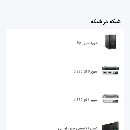
شبکه در شبکه
خرید سرور hp
سرور dl380 g10
سرور dl380 g11
تعمیر تخصصی سرور اچ پی