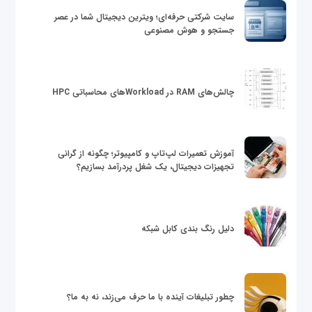
سایت شرکتی حرفه‌ای؛ ویترین دیجیتال شما در عصر
جستجو و هوش مصنوعی
چالش‌های RAM در Workloadهای محاسباتی HPC
آموزش تعمیرات لپ‌تاپ و کامپیوتر؛ چگونه از گرانی
تجهیزات دیجیتال، یک شغل پردرآمد بسازیم؟
دلیل رنگ بندی کابل شبکه
چطور تبلیغات آینده با ما حرف می‌زند، نه به ما؟