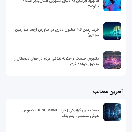
آیا ورود ایرانیان به دنیای متاورس امکان‌پذیر است؟
چگونه؟
خرید زمین 4.3 میلیون دلاری در متاورس (چند متر زمین
مجازی)
متاورس چیست و چگونه زندگی مردم در جهان دیجیتال را
متحول خواهد کرد؟
آخرین مطالب
قیمت سرور گرافیکی | خرید GPU Server مخصوص
هوش مصنوعی، رندرینگ