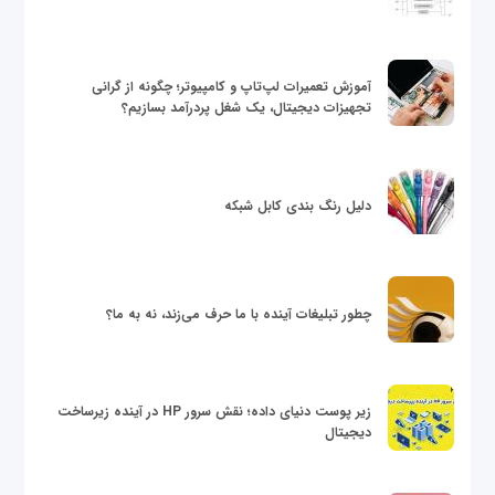
آموزش تعمیرات لپ‌تاپ و کامپیوتر؛ چگونه از گرانی
تجهیزات دیجیتال، یک شغل پردرآمد بسازیم؟
دلیل رنگ بندی کابل شبکه
چطور تبلیغات آینده با ما حرف می‌زند، نه به ما؟
زیر پوست دنیای داده؛ نقش سرور HP در آینده زیرساخت
دیجیتال