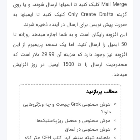
Mail Merge کلیک کنید تا ای‎میل‎ها ارسال شوند، و یا روی
گزينه Only Create Drafts کلیک کنید تا ای‎میل‎ها به
صورت پیش نویس برای ارسال در آینده ذخیره شوند.
این افزونه رایگان است و به شما اجازه می‎دهد روزانه تا
50 ای‎میل را ارسال کنید. اما یک نسخه پریمیوم از این
افزونه نیز وجود دارد که هزینه آن 29.99 دلار است که
محدودیت ارسال را تا 1500 ای‎میل در روز افزایش
می‎دهد.
مطالب پربازدید
هوش مصنوعی Grok چیست و چه ویژگی‌هایی
دارد؟
هوش مصنوعی و معضل ریزپلاستیک‌ها
هوش مصنوعی در اعماق
ماهنامه شبکه منتشر کرد: کتاب CEH هکر کلاه