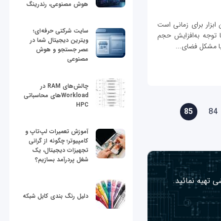
هوش مصنوعی، رندرینگ
ه شبکه یا به‌اختصار NAS بهترین ابزار برای زمانی است
سایت شرکتی حرفه‌ای؛
با توجه به‌افزایش حجم
ویترین دیجیتال شما در
با مشکل فضای...
عصر جستجو و هوش
مصنوعی
چالش‌های RAM در
Workloadهای محاسباتی
HPC
85
84
آموزش تعمیرات لپ‌تاپ و
کامپیوتر؛ چگونه از گرانی
تجهیزات دیجیتال، یک
شغل پردرآمد بسازیم؟
ی تهیه نمائید.
دلیل رنگ بندی کابل شبکه