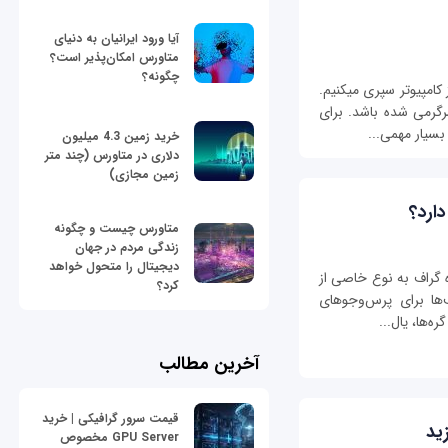
آیا ورود ایرانیان به دنیای
متاورس امکان‌پذیر است؟
چگونه؟
این روزها بسیاری از ما ساعت‎های زیادی را پشت میز کامپیوتر سپری می‎کنیم.
تفاوتی نمی‎کند که این زمان صرف کار، مطالعه یا سرگرمی‎ شده باشد. برای
ار مهمی‎...
خرید زمین 4.3 میلیون
دلاری در متاورس (چند متر
زمین مجازی)
دارد؟
متاورس چیست و چگونه
زندگی مردم در جهان
دیجیتال را متحول خواهد
ه گراف به نوع خاصی از
کرد؟
ف‌ها برای پرس‌وجوهای
‌ها،‌ یال‌...
آخرین مطالب
قیمت سرور گرافیکی | خرید
GPU Server مخصوص