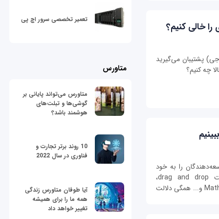
تعمیر تخصصی سرور اچ پی
را خالی کنیم؟
جی) پشتیبان می‌گیرید
متاورس
لا چه کنیم؟
متاورس می‌تواند پایانی بر
گوشی‌ها و تبلت‌های
هوشمند باشد؟
10 روند برتر تجارت و
فناوری در سال 2022
راحان و توسعه‌دهندگان را به خود
معطوف ساخت. بوم گرافیکی canvas، قابلیت drag and drop،
برنامه‌های وب‌آفلاین، استفاده مستقیم SVG و MathML و... همگی دلالت
آیا طوفان متاورس زندگی
همه ما را برای همیشه
تغییر خواهد داد