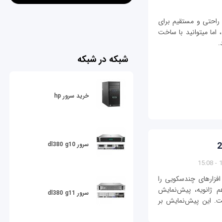
 ویندوز، شما نمی‎توانید به راحتی و مستقیم برای
احیای ویندوز 8 به حالت Safe Mode وارد شوید، اما می‎توانید با ساخت
.
شبکه در شبکه
خرید سرور hp
سرور dl380 g10
1
اخت نرم افزارهای چندسکویی را
 ژانویه، پیش‌نمایش
سرور dl380 g11
 2015 را منتشر ساخت. این پیش‌نمایش بر