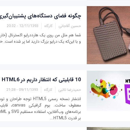
چگونه فضای دستگاه‌های پشتیبان‌گیری 
حسین آقاجانی
کارگاه
12/11/1393 - 20:32
شما هم مثل من روی یک هارددرایو اکسترنال (خار
و با این‌که یک درایو بزرگ دارید اما پر شده است. حا
10 قابلیتی که انتظار داریم در HTML6 ببینیم
حمیدرضا تائبی
کارگاه
09/11/1393 - 21:28
انتشار نسخه رسمی HTML5 توجه ط
بر قدرت HTML5...