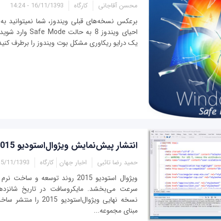
محسن آقاجانی
کارگاه
16/11/1393 - 14:24
برعکس نسخه‌های قبلی
یک درایو ریکاوری مشکل بوت ویندوز را برطرف کنید
انتشار پیش‌نمایش ویژوال‌استودیو 2015
حمید رضا تائبی
اخبار جهان
کارگاه
5/11/1393 - 15:08
ویژوال استودیو 2015 روند توسعه و س
سرعت می‌بخشد. مایکروسافت در تاریخ شانزدهم
نسخه نهایی ویژوال‌استودیو
مبنای مجموعه...