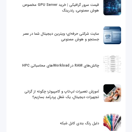
قیمت سرور گرافیکی | خرید GPU Server مخصوص
هوش مصنوعی، رندرینگ
سایت شرکتی حرفه‌ای؛ ویترین دیجیتال شما در عصر
جستجو و هوش مصنوعی
چالش‌های RAM در Workloadهای محاسباتی HPC
آموزش تعمیرات لپ‌تاپ و کامپیوتر؛ چگونه از گرانی
تجهیزات دیجیتال، یک شغل پردرآمد بسازیم؟
دلیل رنگ بندی کابل شبکه