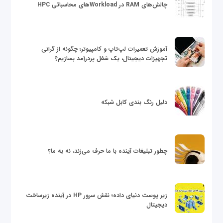
چالش‌های RAM در Workloadهای محاسباتی HPC
آموزش تعمیرات لپ‌تاپ و کامپیوتر؛ چگونه از گرانی
تجهیزات دیجیتال، یک شغل پردرآمد بسازیم؟
دلیل رنگ بندی کابل شبکه
چطور تبلیغات آینده با ما حرف می‌زند، نه به ما؟
زیر پوست دنیای داده؛ نقش سرور HP در آینده زیرساخت
دیجیتال