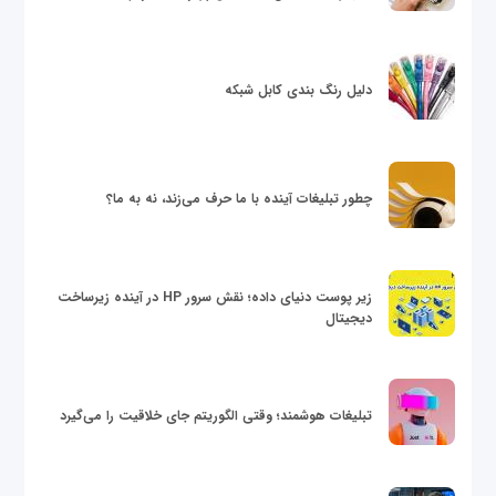
دلیل رنگ بندی کابل شبکه
چطور تبلیغات آینده با ما حرف می‌زند، نه به ما؟
زیر پوست دنیای داده؛ نقش سرور HP در آینده زیرساخت
دیجیتال
تبلیغات هوشمند؛ وقتی الگوریتم جای خلاقیت را می‌گیرد