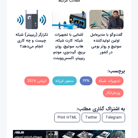
مطالب مرتبط
گفت‌وگو با مدیرعامل
آشنایی با تجهیزات
تکرارگر (ریپیتر) شبکه
اولین تولیدکننده
شبکه: کارت شبکه،
چیست و چه کاری
سوئیچ و روتر بومی
هاب، سوئیچ، روتر،
انجام می‌دهد؟
در کشور
بریج، گیت‌وی، مودم،
ریپیتر، اکسس‌پوینت
برچسب:
تجهیزات شبکه
PFN
منصور فرزانه
ایپاس 2016
پویافرانگار
به اشتراک گذاری مطلب:
Print HTML
Twitter
Telegram