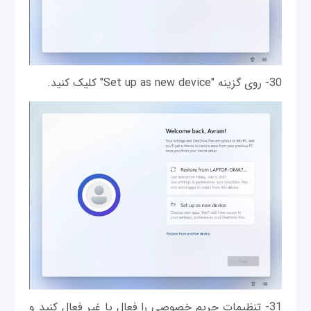
30- روی گزینه "Set up as new device" کلیک کنید.
31- تنظیمات حریم خصوصی را فعال یا غیر فعال کنید و