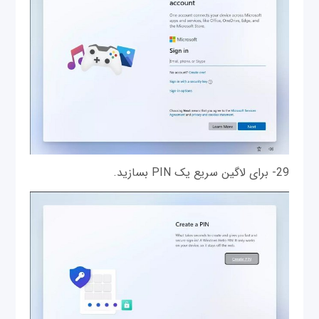
29- برای لاگین سریع یک PIN بسازید.