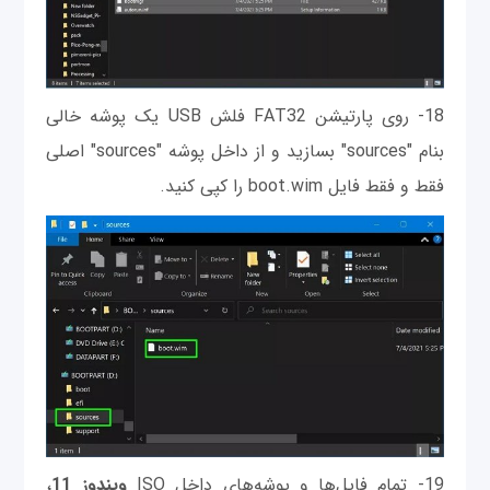
18- روی پارتیشن FAT32 فلش USB یک پوشه خالی
بنام "sources" بسازید و از داخل پوشه "sources" اصلی
فقط و فقط فایل boot.wim را کپی کنید.
19- تمام فایل‌ها و پوشه‌های داخل ISO
ویندوز 11
،