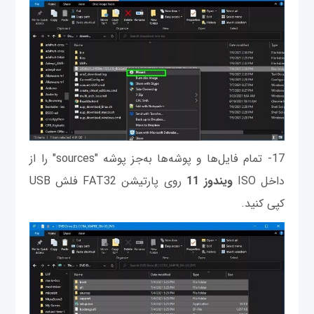
17- تمام فایل‌ها و پوشه‌ها به‌جز پوشه "sources" را از
داخل ISO
ویندوز 11
روی پارتیشن FAT32 فلش USB
کپی کنید.