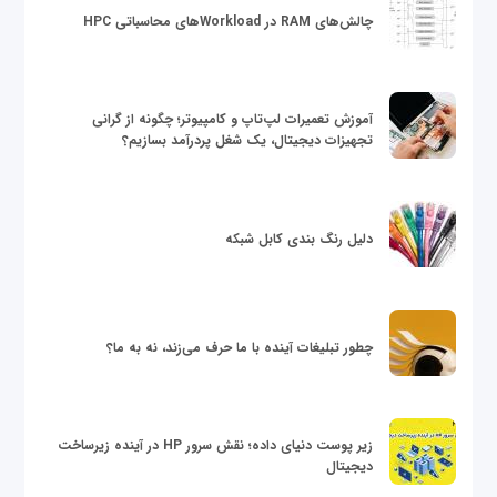
چالش‌های RAM در Workloadهای محاسباتی HPC
آموزش تعمیرات لپ‌تاپ و کامپیوتر؛ چگونه از گرانی
تجهیزات دیجیتال، یک شغل پردرآمد بسازیم؟
دلیل رنگ بندی کابل شبکه
چطور تبلیغات آینده با ما حرف می‌زند، نه به ما؟
زیر پوست دنیای داده؛ نقش سرور HP در آینده زیرساخت
دیجیتال