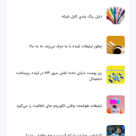
دلیل رنگ بندی کابل شبکه
چطور تبلیغات آینده با ما حرف می‌زند، نه به ما؟
زیر پوست دنیای داده؛ نقش سرور HP در آینده زیرساخت
دیجیتال
تبلیغات هوشمند؛ وقتی الگوریتم جای خلاقیت را می‌گیرد
کارشناس عملیات شبکه کیست و چه وظایفی دارد؟