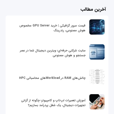
آخرین مطالب
قیمت سرور گرافیکی | خرید GPU Server مخصوص
هوش مصنوعی، رندرینگ
سایت شرکتی حرفه‌ای؛ ویترین دیجیتال شما در عصر
جستجو و هوش مصنوعی
چالش‌های RAM در Workloadهای محاسباتی HPC
آموزش تعمیرات لپ‌تاپ و کامپیوتر؛ چگونه از گرانی
تجهیزات دیجیتال، یک شغل پردرآمد بسازیم؟