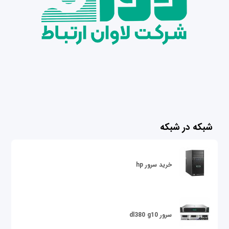
شبکه در شبکه
خرید سرور hp
سرور dl380 g10