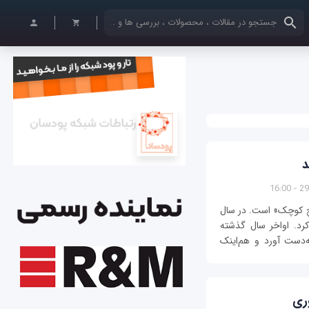
کلمات کلیدی خود را وارد کنید
د
29/
عنی «برنج کوچک» است. در سال
کرد. اواخر سال گذشته
ه‌دست آورد و هم‌اينک