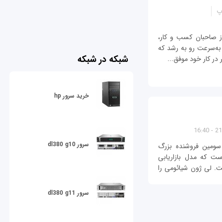
پ
ز صاحبان کسب ‌و کار،
ه‌سرعت رو به‌ رشد که
شبکه در شبکه
 در کار خود موفق...
خرید سرور hp
21/
سرور dl380 g10
 سومين فروشنده بزرگ
ست که مدل بازاريابی
ت. لی ژون شيائومی را
سرور dl380 g11