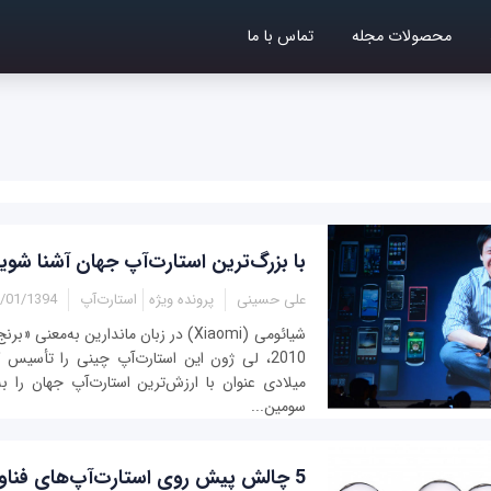
محصولات مجله
تماس با ما
با بزرگ‌ترین استارت‌آپ جهان آشنا شوی
علی حسینی
پرونده ویژه
استارت‌آپ
01/1394 - 16:00
شيائومی (Xiaomi) در زبان ماندارين به‌م
2010، لی ژون اين استارت‌آپ چينی را تأسيس 
ميلادی عنوان با ارزش‌ترين استارت‌آپ جهان را ب
سومين...
5 چالش پيش روی استارت‌آپ‌های فناوری