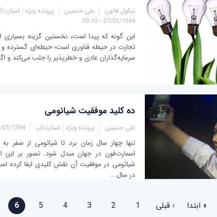
نيکول فالون
علی حسینی
پرونده ویژه
استارت‌آ
27/01/1394 - 03:10
اين ‌گونه که پيدا است، نخستين گزينه بسياری ا
تجارت در حيطه فناوری است؛ حيطه‌ای گسترده و ب
سرمايه‌گذاران عادی و خطرپذير را جلب می‌کند و اگر
ده کلید موفقيت شيائومی
علی حسینی
پرونده ویژه
استارت‌آپ
01/1394 - 16:40
تنها چهار سال زمان برد تا شيائومی از صفر به
اسمارت‌فون در جهان مبدل شود. تصور بر اين ا
شيائومی در موفقيت آن نقش کليدی ايفا کرده ‌اس
در سال...
« ابتدا
‹ قبلی
1
2
3
4
5
6