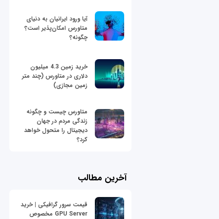
آیا ورود ایرانیان به دنیای
متاورس امکان‌پذیر است؟
چگونه؟
خرید زمین 4.3 میلیون
دلاری در متاورس (چند متر
زمین مجازی)
متاورس چیست و چگونه
زندگی مردم در جهان
دیجیتال را متحول خواهد
کرد؟
آخرین مطالب
قیمت سرور گرافیکی | خرید
GPU Server مخصوص