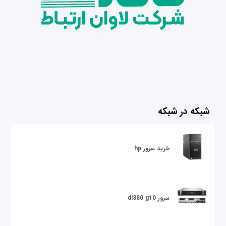
شبکه در شبکه
خرید سرور hp
سرور dl380 g10