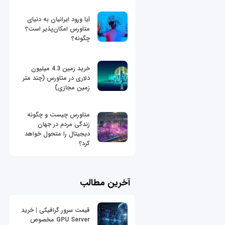
آیا ورود ایرانیان به دنیای
متاورس امکان‌پذیر است؟
چگونه؟
خرید زمین 4.3 میلیون
دلاری در متاورس (چند متر
زمین مجازی)
متاورس چیست و چگونه
زندگی مردم در جهان
دیجیتال را متحول خواهد
کرد؟
آخرین مطالب
قیمت سرور گرافیکی | خرید
GPU Server مخصوص