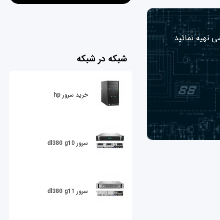
ی تهیه نمائید.
شبکه در شبکه
خرید سرور hp
سرور dl380 g10
سرور dl380 g11