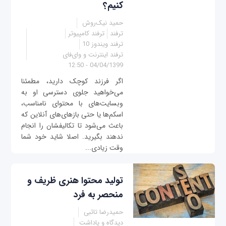
کنیم؟
حمید نیک‌روش
ترفند
ترفند کامپیوتر
ترفند ویندوز 10
ترفند اینترنت و وای‌فای
04/04/1399 - 12:50
اگر فرزند کوچک دارید، مطمئنا
می‌خواهید جلوی دسترسی او به
وبسایت‌های با محتوای نامناسب،
اسکم‌ها یا حتی بازهای‌های آنلاین که
باعث می‌شود تا تکالیفشان را انجام
ندهند بگیرید. اصلا شاید خود شما
وقت زیادی...
تولید محتوا هنری ظریف و
منحصر به فرد
حمیدرضا تائبی
دیدگاه و یاداشت