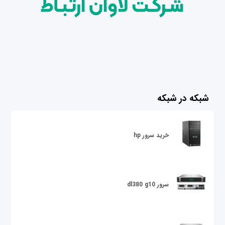
شبکه در شبکه
خرید سرور hp
سرور dl380 g10