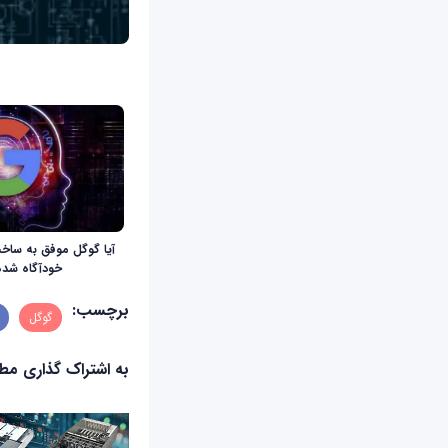
آیا گوگل موفق به س
خودآگاه شد
برچسب:
گوگل
به اشتراک گذاری م