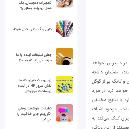
تجهیزات دیجیتال، یک
شغل پردرآمد بسازیم؟
دلیل رنگ بندی کابل شبکه
چطور تبلیغات آینده با ما
حرف می‌زند، نه به ما؟
ل در دسترس نخواهد
ند، اطمینان داشته
زیر پوست دنیای داده؛
 و کانگ یو از گوگل
نقش سرور HP در آینده
 خواهد کرد در مورد
زیرساخت دیجیتال
د با نتایج مختلفی
 اخبار موجود اشراف
تبلیغات هوشمند؛ وقتی
الگوریتم جای خلاقیت را
بران کمک می‌کند به
می‌گیرد
هستند از این ویژگی