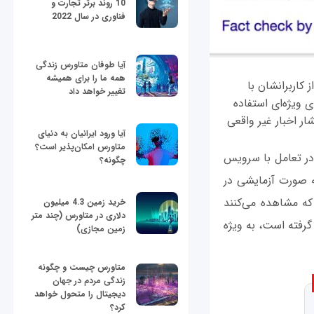
10 روند برتر تجارت و
فناوری در سال 2022
آیا طوفان متاورس زندگی
همه ما را برای همیشه
کاربرانشان با
تغییر خواهد داد
ی ویژه‌ای استفاده
شار اخبار غیر واقعی
آیا ورود ایرانیان به دنیای
متاورس امکان‌پذیر است؟
Fact Chec را توسعه داده و آن‌را در تعامل با سرویس
چگونه؟
وق به صورت آزمایشی در
ه مشاهده می‌کنند
خرید زمین 4.3 میلیون
دلاری در متاورس (چند متر
 گرفته است، به ویژه
زمین مجازی)
متاورس چیست و چگونه
زندگی مردم در جهان
دیجیتال را متحول خواهد
کرد؟