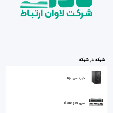
شبکه در شبکه
خرید سرور hp
سرور dl380 g10