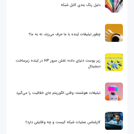
دلیل رنگ بندی کابل شبکه
چطور تبلیغات آینده با ما حرف می‌زند، نه به ما؟
زیر پوست دنیای داده؛ نقش سرور HP در آینده زیرساخت
دیجیتال
تبلیغات هوشمند؛ وقتی الگوریتم جای خلاقیت را می‌گیرد
کارشناس عملیات شبکه کیست و چه وظایفی دارد؟