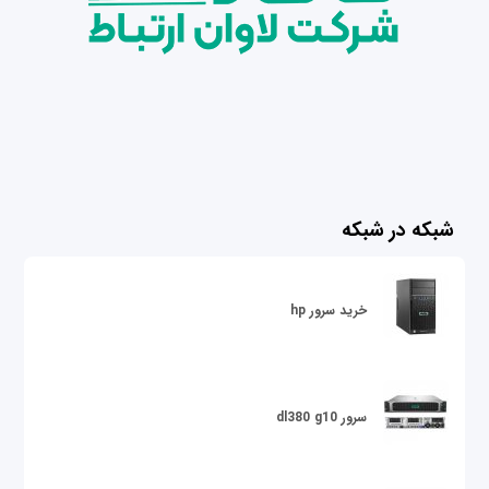
شبکه در شبکه
خرید سرور hp
سرور dl380 g10