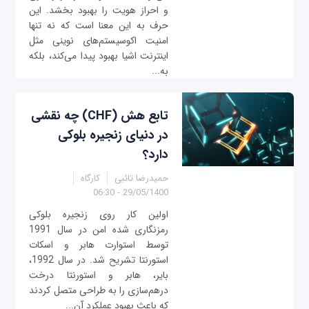
و احراز هویت را بهبود بخشد. این
حرف به این معنا است که نه تنها
امنیت اکوسیستم‌های نوینی مثل
اینترنت اشیا بهبود پیدا می‌کند، بلکه
به...
تابع هش (CHF) چه نقشی
در دنیای زنجیره بلوکی
دارد؟
حمیدرضا تائبی
کارگاه
29/05/1400 - 06:30
اولین کار روی زنجیره بلوکی
رمزنگاری شده امن در سال 1991
توسط استوارت هابر و اسکات
استورنتا تشریح شد. در سال 1992،
بایر، هابر و استورنتا درخت
درهم‌سازی را به طراحی متصل کردند
که باعث بهبود عملکرد آن...