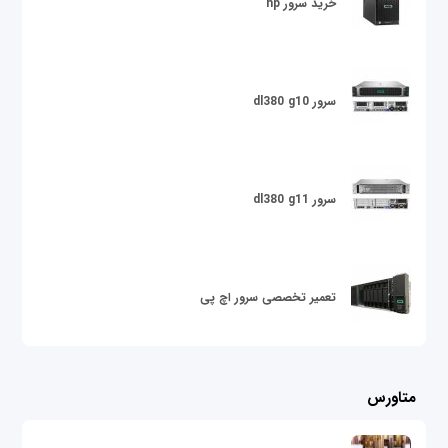
خرید سرور hp
سرور dl380 g10
سرور dl380 g11
تعمیر تخصصی سرور اچ پی
متاورس