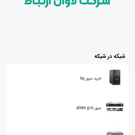
شبکه در شبکه
خرید سرور hp
سرور dl380 g10