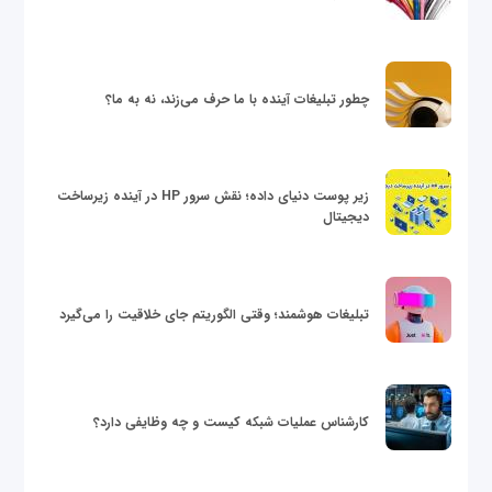
چطور تبلیغات آینده با ما حرف می‌زند، نه به ما؟
زیر پوست دنیای داده؛ نقش سرور HP در آینده زیرساخت
دیجیتال
تبلیغات هوشمند؛ وقتی الگوریتم جای خلاقیت را می‌گیرد
کارشناس عملیات شبکه کیست و چه وظایفی دارد؟