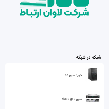
شبکه در شبکه
خرید سرور hp
سرور dl380 g10