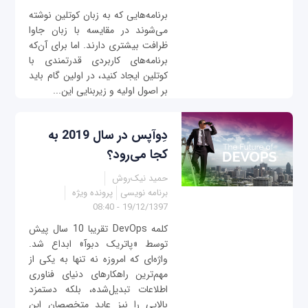
برنامه‌هایی که به زبان کوتلین نوشته
می‌شوند در مقایسه با زبان جاوا
ظرافت بیشتری دارند. اما برای آن‌که
برنامه‌های کاربردی قدرتمندی با
کوتلین ایجاد کنید، در اولین گام باید
بر اصول اولیه و زیربنایی این...
دِوآپس در سال 2019 به
کجا می‌رود؟
حمید نیک‌روش
برنامه نویسی
پرونده ویژه
19/12/1397 - 08:40
کلمه DevOps تقریبا 10 سال پیش
توسط «پاتریک دبوآ» ابداع شد.
واژه‌ای که امروزه نه تنها به یکی از
مهم‌ترین راهکارهای دنیای فناوری
اطلاعات تبدیل‌شده، بلکه دستمزد
بالایی را نیز عاید متخصصان این